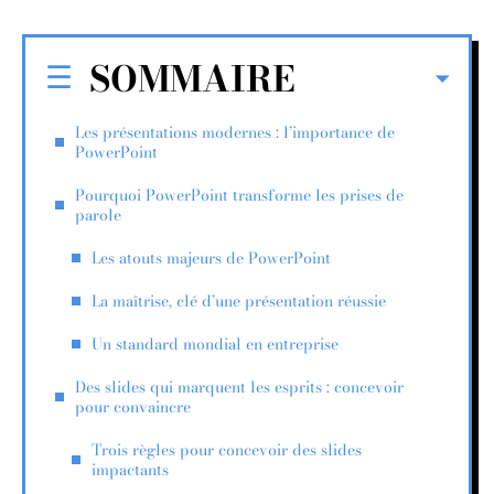
SOMMAIRE
Les présentations modernes : l’importance de
PowerPoint
Pourquoi PowerPoint transforme les prises de
parole
Les atouts majeurs de PowerPoint
La maîtrise, clé d’une présentation réussie
Un standard mondial en entreprise
Des slides qui marquent les esprits : concevoir
pour convaincre
Trois règles pour concevoir des slides
impactants