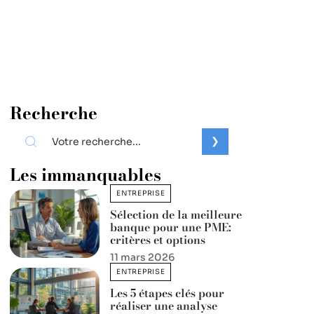
Recherche
Les immanquables
ENTREPRISE
Sélection de la meilleure
banque pour une PME:
critères et options
11 mars 2026
ENTREPRISE
Les 5 étapes clés pour
réaliser une analyse