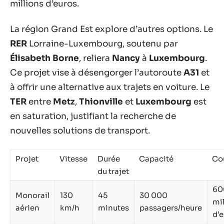
millions d’euros.
La région Grand Est explore d’autres options. Le
RER
Lorraine-Luxembourg, soutenu par
Élisabeth Borne
, reliera
Nancy
à
Luxembourg
.
Ce projet vise à désengorger l’autoroute
A31
et
à offrir une alternative aux trajets en voiture. Le
TER
entre
Metz
,
Thionville
et
Luxembourg
est
en saturation, justifiant la recherche de
nouvelles solutions de transport.
Projet
Vitesse
Durée
Capacité
Co
du trajet
60
Monorail
130
45
30 000
mil
aérien
km/h
minutes
passagers/heure
d’