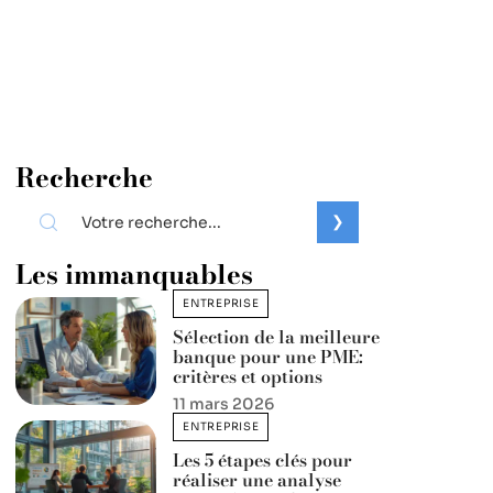
Recherche
Les immanquables
ENTREPRISE
Sélection de la meilleure
banque pour une PME:
critères et options
11 mars 2026
ENTREPRISE
Les 5 étapes clés pour
réaliser une analyse