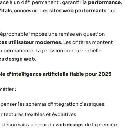
face à un défi permanent : garantir la
performance
,
itals
, concevoir des
sites web performants
qui
réprochable impose une remise en question
ces utilisateur modernes
. Les critères montent
tion permanente. La pression concurrentielle
es design web
.
e d'intelligence artificielle fiable pour 2025
étier :
epenser les schémas d’intégration classiques.
itectures flexibles et évolutives.
nt désormais au cœur du
web design
, de la première