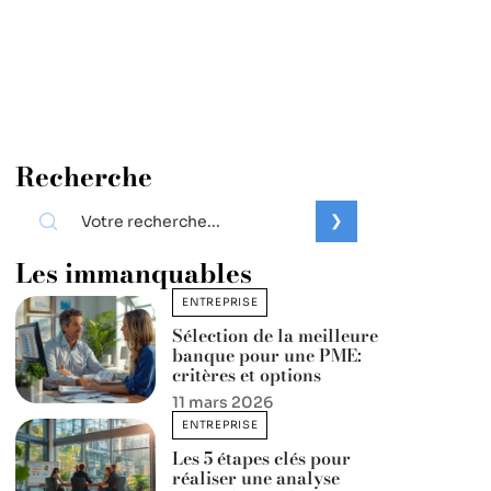
Recherche
Les immanquables
ENTREPRISE
Sélection de la meilleure
banque pour une PME:
critères et options
11 mars 2026
ENTREPRISE
Les 5 étapes clés pour
réaliser une analyse