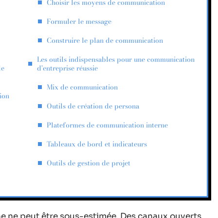
Choisir les moyens de communication
Formuler le message
Construire le plan de communication
Les outils indispensables pour une communication
de
d’entreprise réussie
Mix de communication
ion
Outils de création de persona
Plateformes de communication interne
Tableaux de bord et indicateurs
Outils de gestion de projet
e ne peut être sous-estimée. Des canaux ouverts