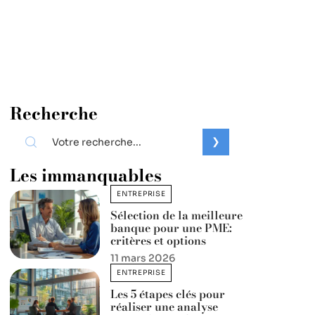
Recherche
Les immanquables
ENTREPRISE
Sélection de la meilleure
banque pour une PME:
critères et options
11 mars 2026
ENTREPRISE
Les 5 étapes clés pour
réaliser une analyse